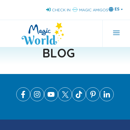
Pasar
ES
CHECK IN
MAGIC AMIGOS
al
contenido
principal
Nav
BLOG