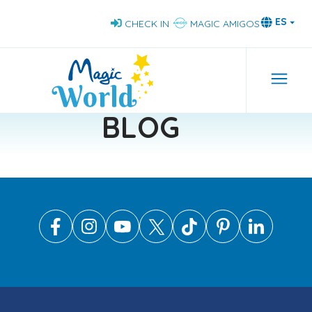
Pasar
ES
CHECK IN
MAGIC AMIGOS
al
contenido
principal
Nav
BLOG