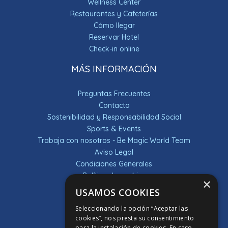
Wellness Center
Restaurantes y Cafeterías
Cómo llegar
Reservar Hotel
Check-in online
MÁS INFORMACIÓN
Preguntas Frecuentes
Contacto
Sostenibilidad y Responsabilidad Social
Sports & Events
Trabaja con nosotros - Be Magic World Team
Aviso Legal
Condiciones Generales
Política de cookies
×
Política de privacidad
USAMOS COOKIES
Sorteos
Seleccionando la opción “Aceptar las
DESCUBRE LA APP
cookies”, nos presta su consentimiento
para la instalación de cookies. En caso