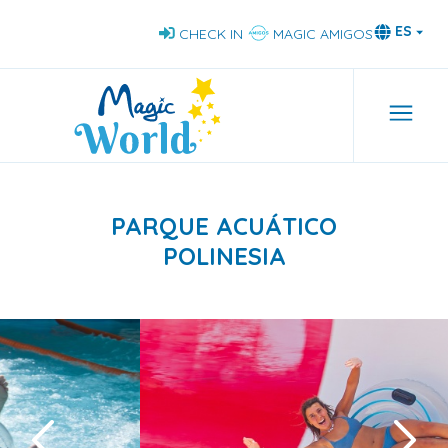
Pasar
ES
CHECK IN
MAGIC AMIGOS
al
contenido
principal
Nav
PARQUE ACUÁTICO
POLINESIA
‹
›