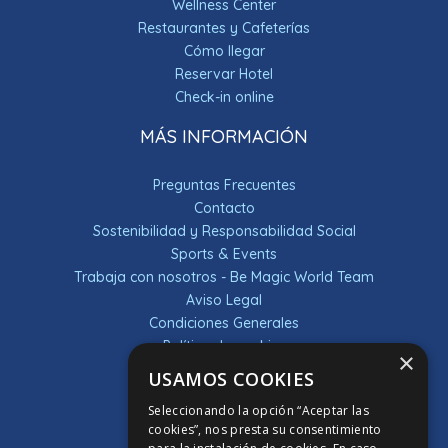
Wellness Center
Restaurantes y Cafeterías
Cómo llegar
Reservar Hotel
Check-in online
MÁS INFORMACIÓN
Preguntas Frecuentes
Contacto
Sostenibilidad y Responsabilidad Social
Sports & Events
Trabaja con nosotros - Be Magic World Team
Aviso Legal
Condiciones Generales
Política de cookies
×
Política de privacidad
USAMOS COOKIES
Sorteos
Seleccionando la opción “Aceptar las
DESCUBRE LA APP
cookies”, nos presta su consentimiento