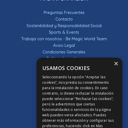
Preguntas Frecuentes
Contacto
Sostenibilidad y Responsabilidad Social
Sports & Events
Trabaja con nosotros - Be Magic World Team
Aviso Legal
Condiciones Generales
Política de cookies
×
Política de privacidad
USAMOS COOKIES
Sorteos
Seleccionando la opción “Aceptar las
DESCUBRE LA APP
cookies”, nos presta su consentimiento
para la instalación de cookies. En caso
contrario, si desea rechazar la instalación
APP PONTIANA THALASSO HOTEL
puede seleccionar “Rechazar las cookies”,
APP HOTEL MAGIC SPORTS
pero le advertimos que ciertas
funcionalidades o servicios de la página
APP HOTEL MAGIC GAMES
web pueden verse afectados. Puedes
APP HOTEL MAGIC FANTASY
obtener más información y configurar sus
APP HOTEL MAGIC INN
preferencias, haciendo click en
Más