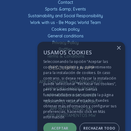
Contact
Sports &amp; Events
Sustainability and Social Responsibility
Work with us - Be Magic World Team
Cookies policy
General conditions
Privacy Policy
×
Raffles
USAMOS COOKIES
Terms & Conditions
Seleccionando la opción “Aceptar las
DESCUBRE LA APP
cookies”, nos presta su consentimiento
para la instalación de cookies. En caso
contrario, si desea rechazar la instalación
APP PONTIANA THALASSO HOTEL
puede seleccionar “Rechazar las cookies”,
APP HOTEL MAGIC SPORTS
pero le advertimos que ciertas
funcionalidades o servicios de la página
APP HOTEL MAGIC GAMES
web pueden verse afectados. Puedes
APP HOTEL MAGIC FANTASY
obtener más información y configurar sus
APP HOTEL MAGIC INN
preferencias, haciendo click en
Más
APP APARTAMENTOS MW
información
ACEPTAR
RECHAZAR TODO